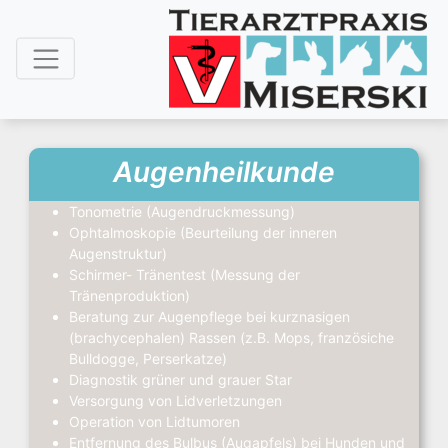
Augenheilkunde
Tonometrie (Augendruckmessung)
Ophtalmoskopie (Beurteilung der inneren
Augenstruktur)
Schirmer- Tränentest (Messung der
Tränenproduktion)
Beratung zur Augenpflege bei kurznasigen
(brachycephalen) Rassen (z.B. Mops, französiche
Bulldogge, Perserkatze)
Diagnostik grüner und grauer Star
Versorgung von Lidverletzungen
Operation von Lidtumoren
Entfernung des Bulbus (Augapfels) bei Hunden und